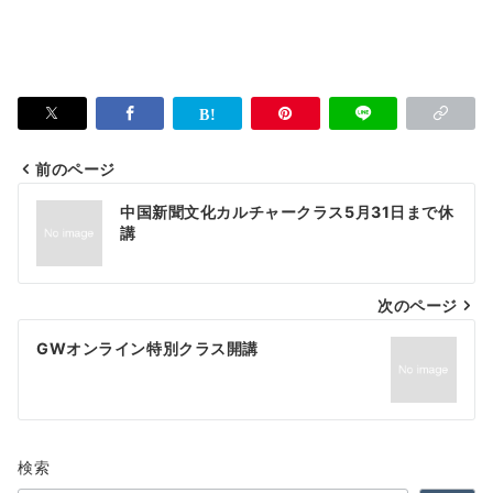
前のページ
投
中国新聞文化カルチャークラス5月31日まで休
稿
講
ナ
次のページ
ビ
ゲ
GWオンライン特別クラス開講
ー
シ
ョ
検索