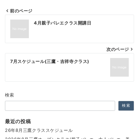
前のページ
投
4月親子バレエクラス開講日
稿
ナ
次のページ
ビ
ゲ
7月スケジュール(三鷹・吉祥寺クラス)
ー
シ
ョ
検索
ン
検索
最近の投稿
26年8月三鷹クラススケジュール