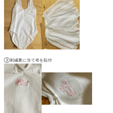
③刺繍裏に当て布を貼付