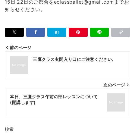
15日.22日のご都合をeclassballet@gmail.comまでお
知らせください。
前のページ
投
三鷹クラス玄関入り口にご注意ください。
稿
ナ
次のページ
ビ
ゲ
本日、三鷹クラス午前の部レッスンについて
(開講します)
ー
シ
ョ
検索