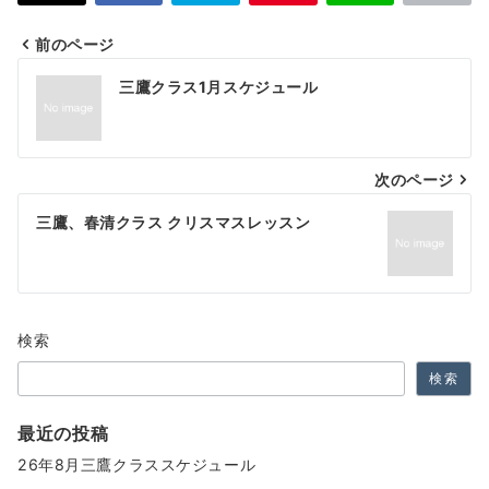
前のページ
投
三鷹クラス1月スケジュール
稿
ナ
次のページ
ビ
ゲ
三鷹、春清クラス クリスマスレッスン
ー
シ
ョ
検索
ン
検索
最近の投稿
26年8月三鷹クラススケジュール