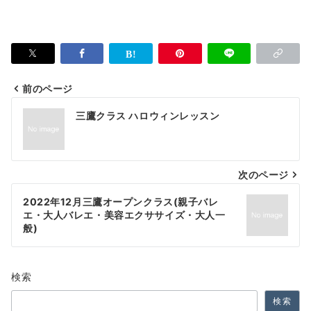
前のページ
投
三鷹クラス ハロウィンレッスン
稿
ナ
次のページ
ビ
ゲ
2022年12月三鷹オープンクラス(親子バレ
エ・大人バレエ・美容エクササイズ・大人一
ー
般)
シ
ョ
検索
ン
検索