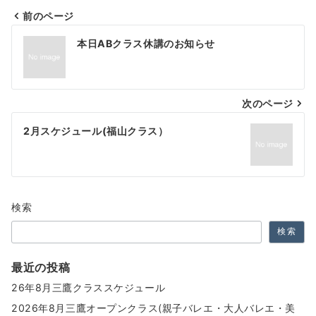
前のページ
投
本日ABクラス休講のお知らせ
稿
ナ
次のページ
ビ
ゲ
2月スケジュール(福山クラス）
ー
シ
ョ
検索
ン
検索
最近の投稿
26年8月三鷹クラススケジュール
2026年8月三鷹オープンクラス(親子バレエ・大人バレエ・美