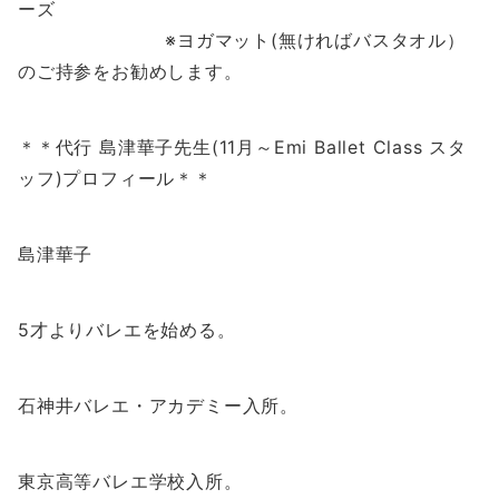
ーズ
※ヨガマット(無ければバスタオル）
のご持参をお勧めします。
＊＊代行 島津華子先生(11月～Emi Ballet Class スタ
ッフ)プロフィール＊＊
島津華子
5才よりバレエを始める。
石神井バレエ・アカデミー入所。
東京高等バレエ学校入所。