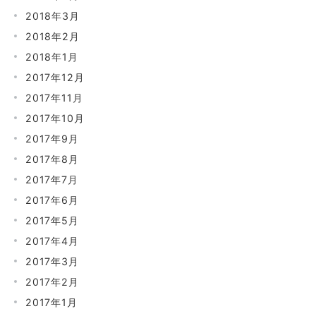
2018年3月
2018年2月
2018年1月
2017年12月
2017年11月
2017年10月
2017年9月
2017年8月
2017年7月
2017年6月
2017年5月
2017年4月
2017年3月
2017年2月
2017年1月