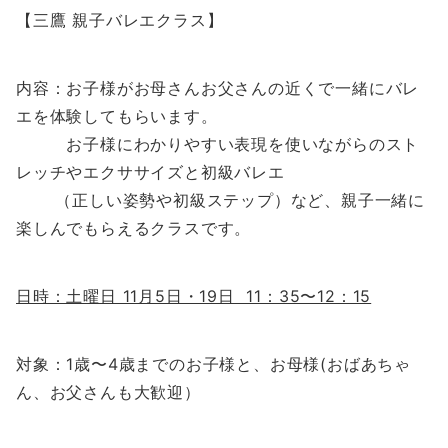
【三鷹 親子バレエクラス】
内容：お子様がお母さんお父さんの近くで一緒にバレ
エを体験してもらいます。
お子様にわかりやすい表現を使いながらのスト
レッチやエクササイズと初級バレエ
（正しい姿勢や初級ステップ）など、親子一緒に
楽しんでもらえるクラスです。
日時：土曜日 11月5日・19日 11：35〜12：15
対象：1歳〜4歳までのお子様と、お母様
(
おばあちゃ
ん、お父さんも大歓迎）