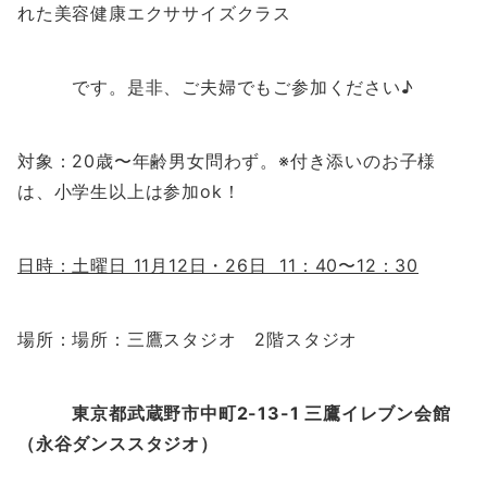
れた美容健康エクササイズクラス
です。是非、ご夫婦でもご参加ください♪
対象：20歳〜年齢男女問わず。※付き添いのお子様
は、小学生以上は参加ok！
日時：土曜日 11月12日・26日 11：40〜12：30
場所：場所：三鷹スタジオ 2階スタジオ
東京都武蔵野市中町2-13-1 三鷹イレブン会館
（永谷ダンススタジオ）