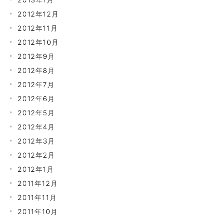
2012年12月
2012年11月
2012年10月
2012年9月
2012年8月
2012年7月
2012年6月
2012年5月
2012年4月
2012年3月
2012年2月
2012年1月
2011年12月
2011年11月
2011年10月