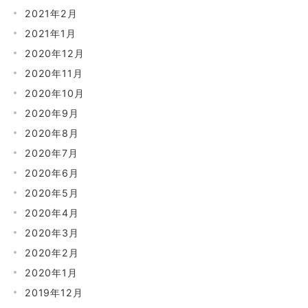
2021年2月
2021年1月
2020年12月
2020年11月
2020年10月
2020年9月
2020年8月
2020年7月
2020年6月
2020年5月
2020年4月
2020年3月
2020年2月
2020年1月
2019年12月