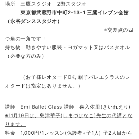
場所：三鷹スタジオ 2階スタジオ
東京都武蔵野市中町2-13-1 三鷹イレブン会館
（永谷ダンススタジオ）
※交差点の四
つ角の一角です！！
持ち物：動きやすい服装・ヨガマット又はバスタオル
（必要な方のみ）
（お子様レオタードOK, 親子バレエクラスのレ
オタードは指定はありません。）
講師：Emi Ballet Class 講師 喜入依里(きいれえり)
※11月19日は、島津華子(しまづはなこ)先生の代講とな
ります。
料金：1,000円
/1
レッスン(保護者+子1人) 子2人目から