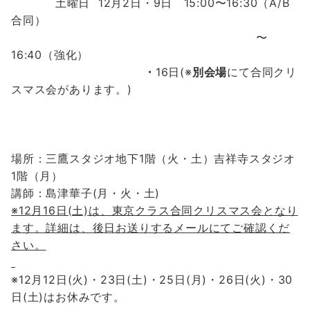
土曜日 12
月2
日・9
日
15:00〜16:30（A/B
合同）
〜
16:40（強化）
・
16日
(※
別会場
にて合同クリ
スマス会があります。)
場所：三鷹スタジオ地下1階（火・土）吉祥寺スタジオ
1階（月）
講師：島津華子(月・火・土)
※12月16
日(土)は、東京クラス合同クリスマス会となり
ます。詳細は、後日お送りするメールにてご確認くだ
さい。
※12月12日(火)・23日(土)・25日(月)・26日(火)・30
日(土)はお休みです。