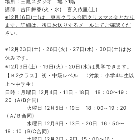
場所：三鷹スタジオ 地下1階
講師：吉田舞香(火・水) 喜入依里(土)
※12月16
日(土)は、東京クラス合同クリスマス会となり
ます。詳細は、後日お送りするメールにてご確認くだ
さい。
※12月23日(土)・26日(火)・27日(水)・30日(土)はお
休みです。
※12月9日(土)・19日(火)・20日(水)は見学できます。
【Ｂ2クラス】
初・中級レベル 〈対象：小学4年生以
上〜中学生〉
日時：月曜日 12
月4
日
・11
日・18日 18：00〜19：
20（A/B合同)
火曜日
12
月5
日・19日 18：00～19：20
(Ａ/Ｂ合同)
水曜日 12月6
日・13日・20日
16：50〜
18：10
（B/C合同)
土曜日 12
月2
日・9日
15
：00〜16：