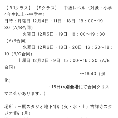
【Ｂ1クラス】
【Sクラス】
中級レベル〈対象：小学
4年生以上〜中学生〉
日時：月曜日 12月4
日・11
日・18日
18：00〜19：
30（A/B合同）
火曜日 12月5日・19日 18：00〜19 : 30
（A/B合同)
水曜日 12月6日・13日・20日
16 : 50〜18 :
10（B/C合同）
土曜日 12
月2
日・9日
15 : 00〜16 : 30（A/B
合同）
〜16:40（強
化）
・
16日
(※
別会場
にて合同クリス
マス会があります。)
場所：三鷹スタジオ地下1階（火・水・土）吉祥寺スタ
ジオ1階（月）