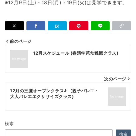
※12月9日(土)・18日(月)・19日(火)は見学できます。
前のページ
投
12月スケジュール (春清学苑幼稚園クラス)
稿
ナ
次のページ
ビ
ゲ
12月の三鷹オープンクラス♪ （親子バレエ・
大人バレエエクササイズクラス)
ー
シ
ョ
検索
ン
検索