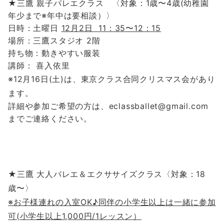
★三鷹 親子バレエクラス 〈対象：1歳〜4歳(幼稚園
年少まで※年中は要相談）〉
日時：土曜日
12
月2日
11：35〜12：15
場所：三鷹スタジオ 2階
持ち物：動きやすい服装
講師： 喜入依里
※12月16日(土)は、東京クラス合同クリスマス会があり
ます。
詳細や参加ご希望の方は、eclassballet@gmail.com
までご連絡ください。
★
三鷹 大人バレエ＆エクササイズ
クラス
〈対象：18
歳〜〉
※
お子様連れの入室OK♪同伴の小学生以上は一緒に参加
可(小学生以上1,000円/1レッスン）