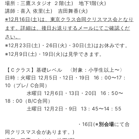
場所：三鷹スタジオ ２階(土) 地下1階(火)
講師：
喜入 依里(土) 吉田舞香(火)
※12月16
日(土)は、東京クラス合同クリスマス会となり
ます。詳細は、後日お送りするメールにてご確認くだ
さい。
※12月23日(土)・26日(火)・30日(土)はお休みです。
※12月9日(土)・19日(火)は見学できます。
【Ｃクラス】
基礎レベル 〈対象：小学生以上〜〉
日時：
火曜日 12月5日・12
日・19日 16：00〜17：
10（プレ/ C合同）
水曜
日
12
月6
日・13日・20日
16：50〜
18：00
（B/C合同）
土曜日 12
月2
日・9日
13：45〜14：55
・16日(※
別会場
にて合
同クリスマス会があります。)