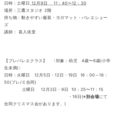
日時：土曜日
12
月9日
11：40〜12：30
場所：三鷹スタジオ 2階
持ち物：動きやすい服装・ヨガマット・バレエシュー
ズ
講師： 喜入依里
【プレバレエクラス】 〈対象：幼児 4歳〜6歳(小学
生未満)〉
日時：火曜日 12月5日・12日・19日 16：00～16：
50(プレ/Ｃ合同)
土曜日 12月2日・9日 10：25〜11：15
・16日(※
別会場
にて
合同クリスマス会があります。)