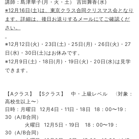
講師：島津華子(月・火・土）
吉田舞香(水)
※12月16
日(土)は、東京クラス合同クリスマス会となり
ます。詳細は、後日お送りするメールにてご確認くだ
さい。
※12月12日(火)・23日(土)・25日(月)・26日(火)・27
日(水)・30日(土)はお休みです。
※12月9日(土)・18日(月)・19日(火)・20日(水)は見学
できます。
【Aクラス】
【Sクラス】
中・上級レベル 〈対象：
高校生以上〜〉
日時 :
月曜日 12
月4日・11
日・18日 18：00〜19：
30（A/B合同）
火曜日 12
月5日・19
日
18：00〜19：
30（A/B合同）