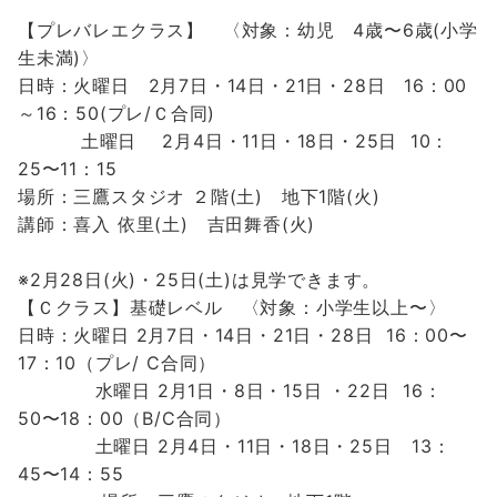
【プレバレエクラス】 〈対象：幼児 4歳〜6歳(小学
生未満)〉
日時：火曜日 2月7日・14日・21日・28日 16：00
～16：50(プレ/Ｃ合同)
土曜日 2月4日・11日・18日・25日 10：
25〜11：15
場所：三鷹スタジオ ２階(土) 地下1階(火)
講師：
喜入 依里(土) 吉田舞香(火)
※2月28日(火)・25日(土)は見学できます。
【Ｃクラス】
基礎レベル 〈対象：小学生以上〜〉
日時：
火曜日 2月7日・14日・21日・28日 16：00〜
17：10（プレ/ C合同）
水曜
日 2月1
日・8日・15日 ・22日
16：
50〜18：00
（B/C合同）
土曜日 2
月4日・11日・18日・25日
13：
45〜14：55