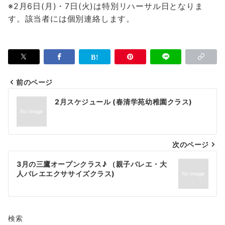
※2月6日(月)・7日(火)は特別リハーサル日となりま
す。該当者には個別連絡します。
前のページ
投
2月スケジュール (春清学苑幼稚園クラス)
稿
ナ
次のページ
ビ
ゲ
3月の三鷹オープンクラス♪ （親子バレエ・大
人バレエエクササイズクラス)
ー
シ
ョ
検索