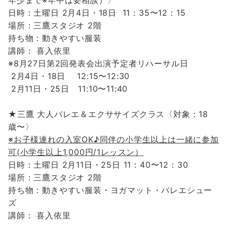
年少まで※年中は要相談）〉
日時：土曜日 2月4日・18日
11：35〜12：15
場所：三鷹スタジオ 2階
持ち物：動きやすい服装
講師： 喜入依里
※8月27日第2回発表会出演予定者
リハーサル日
2月4日・18日 12:15〜12:30
2月11日・25日 11:10〜11:40
★
三鷹 大人バレエ＆エクササイズ
クラス
〈対象：18
歳〜〉
※
お子様連れの入室OK♪同伴の小学生以上は一緒に参加
可(小学生以上1,000円/1レッスン）
日時：土曜日 2
月11日・25日
11：40〜12：30
場所：三鷹スタジオ 2階
持ち物：動きやすい服装・ヨガマット・バレエシュー
ズ
講師： 喜入依里