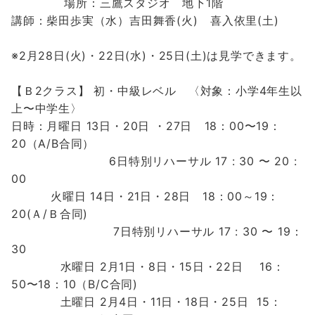
場所：三鷹スタジオ 地下1階
講師：柴田歩実（水）吉田舞香(火) 喜入依里(土)
※2月28日(火)・22日(水)・25日(土)は見学できます。
【Ｂ2クラス】
初・中級レベル 〈対象：小学4年生以
上〜中学生〉
日時：月曜日 13日・20日
・27日 18：00〜19：
20（A/B合同）
6日特別リハーサル 17 : 30 〜 20 :
00
火曜日 14日・21日・28日 18：00～19：
20(Ａ/Ｂ合同
)
7日
特別リハーサル 17 : 30 〜 19：
30
水曜日 2月1
日・8日・15日・22日
16：
50〜18：10
（B/C合同)
土曜日 2
月4日・11日・18日・25日 15
：