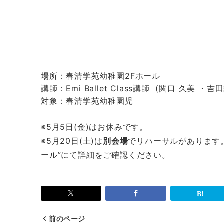
場所：
春
清
学苑
幼稚園
2Fホール
講師：Emi Ballet
Class
講師 (関口 久美 ・吉田
対象：
春
清
学苑
幼稚園
児
※5月5日(金)はお休みです。
※5月20日(土)は
別会場
でリハーサルがあります
ール”にて詳細をご確認ください。
前のページ