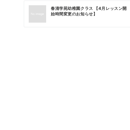
投
春清学苑幼稚園クラス 【4月レッスン開
稿
始時間変更のお知らせ】
ナ
ビ
ゲ
ー
シ
ョ
ン