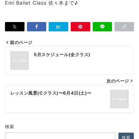
Emi Ballet Class 佐々木まで♪
前のページ
投
5月スケジュール(全クラス)
稿
ナ
次のページ
ビ
ゲ
レッスン風景(Cクラス)〜6月4日(土)〜
ー
シ
ョ
検索
ン
検索