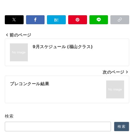
前のページ
投
9月スケジュール (福山クラス)
稿
ナ
次のページ
ビ
ゲ
プレコンクール結果
ー
シ
ョ
検索
ン
検索