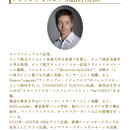
ロシアイジェフスク出身。
ロシア国立ウドムルト芸術大学を首席で卒業し、ロシア国家芸術学
士号を取得。ロシア国立チャイコフスキー記念ウドムルトオペラバ
レエ劇場、バレエカンパニー“Moscowcityballet”、谷桃子バレ
エ団などにて様々な公演に出演しダンサーとして活躍。また、
DanceCompany”アンサンブル・イジェフスク”のバレエマスター
として振付を行う。CIDUNESCO TOKYOに出演。 演技法を学ぶ
ための“スタニラフスキーシステムワークショップinTOKYO”を主
催。
現在は東京を中心にフリーランスダンサーとして活躍。また、
RBS-studio、東京高等バレエ学校、他のバレエスタジオ等で舞台
振付、パ・ド・ドゥクラス、キャラクターダンスなどの指導を行っ
ている。
2013年〜2015年 NHKゲスト出演。東海テレビコサックダンスの
先生としてゲスト出演。ロシアフオークダンスガルモーシカ出演、