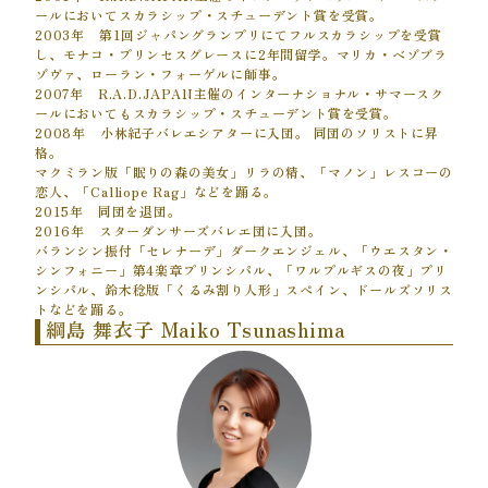
ールにおいてスカラシップ・スチューデント賞を受賞。
2003年 第1回ジャパングランプリにてフルスカラシップを受賞
し、モナコ・プリンセスグレースに2年間留学。マリカ・ベゾブラ
ゾヴァ、ローラン・フォーゲルに師事。
2007年 R.A.D.JAPAN主催のインターナショナル・サマースク
ールにおいてもスカラシップ・スチューデント賞を受賞。
2008年 小林紀子バレエシアターに入団。 同団のソリストに昇
格。
マクミラン版「眠りの森の美女」リラの精、「マノン」レスコーの
恋人、「Calliope Rag」などを踊る。
2015年 同団を退団。
2016年 スターダンサーズバレエ団に入団。
バランシン振付「セレナーデ」ダークエンジェル、「ウエスタン・
シンフォニー」第4楽章プリンシパル、「ワルプルギスの夜」プリ
ンシパル、鈴木稔版「くるみ割り人形」スペイン、ドールズソリス
トなどを踊る。
綱島 舞衣子 Maiko Tsunashima