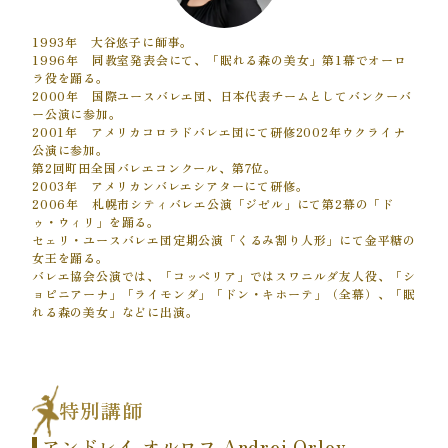
1993年 大谷悠子に師事。
1996年 同教室発表会にて、「眠れる森の美女」第1幕でオーロ
ラ役を踊る。
2000年 国際ユースバレエ団、日本代表チームとしてバンクーバ
ー公演に参加。
2001年 アメリカコロラドバレエ団にて研修2002年ウクライナ
公演に参加。
第2回町田全国バレエコンクール、第7位。
2003年 アメリカンバレエシアターにて研修。
2006年 札幌市シティバレエ公演「ジゼル」にて第2幕の「ド
ゥ・ウィリ」を踊る。
セェリ・ユースバレエ団定期公演「くるみ割り人形」にて金平糖の
女王を踊る。
バレエ協会公演では、「コッペリア」ではスワニルダ友人役、「シ
ョピニアーナ」「ライモンダ」「ドン・キホーテ」（全幕）、「眠
れる森の美女」などに出演。
特別講師
アンドレイ オルロフ Andrei Orlov