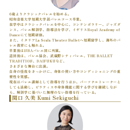
6歳よりクラシックバレエを始める。
昭和音楽大学短期大学部バレエコース卒業。
在学中はクラシックバレエを中心に、コンテンポラリー、ジャズダ
ンス、バレエ解剖学、指導法を学び、イギリスRoyal Academy of
Danceにて短期研修。
また、イタリアLa Scala Theater Balletへ短期留学し、海外のバ
レエ教育にも触れる。
卒業後はNBAバレエ団に所属。
退団後は、バレエ協会、武蔵野シティバレエ、THE BALLET
TRADITION、DAIFUKUなど、
さまざまな舞台に出演。
自身の怪我をきっかけに、身体の使い方やコンディショニングの重
要性を実感。
現在はバレエ講師として指導を行うほか、パーソナルトレーナーと
しても活動し、ピラティスや身体機能に関する学びを継続しなが
ら、解剖学に基づいた無理のない指導を行っている。
関口 久美 Kumi Sekiguchi