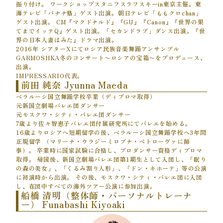
振り付け。 ワークショップスタニフスラフスキーin東京主催。東
海テレビ「バナナ塾」ゲスト出演。朝日テレビ「ももクロchan」
ゲスト出演。 CM『マクドナルド』『GU』『Canon』『世界の果
てまでイッテQ』ゲスト出演。「セカンドラブ」ダンス出演。『世
界の日本人妻はみた』ドラマ出演。
2016年 シアターXにてロシア民族音楽舞踊アンサンブル
GARMOSHKA冬のコンサート〜ロシアの宝箱〜をプロデュース、
出演。
IMPRESSARIO代表。
前田 純奈 Jyunna Maeda
ベラルーシ国立舞踊学校卒業（ディプロマ取得）
元新国立劇場バレエ団ダンサー
元モスクワ・シティ・バレエ団ダンサー
7歳より佐々智恵子バレエ団付属研究所にてバレエを始める。
16歳よりロシアへ短期留学の後、ベラルーシ国立舞踊学校へ3年間
正規留学 （マリーナ・ウラジーミロブナ・ペトローヴァに師
事）。 卒業時に国家試験に合格し、プロダンサー資格ディプロマ
取得。 帰国後、新国立劇場バレエ団第1期生として入団し、「眠り
の森の美女」、「くるみ割り人形」、「ドン・キホーテ」等の公演
に初演時から出演。 その後、モスクワ・シティ・バレエ団に入団
し、在団中すべての海外ツアー公演に参加出演。
船橋 清明（整体師・パーソナルトレーナ
ー） Funabashi Kiyoaki