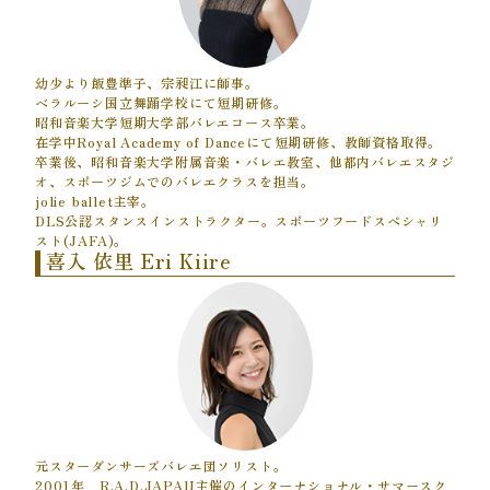
幼少より飯豊準子、宗昶江に師事。
ベラルーシ国立舞踊学校にて短期研修。
昭和音楽大学短期大学部バレエコース卒業。
在学中Royal Academy of Danceにて短期研修、教師資格取得。
卒業後、昭和音楽大学附属音楽・バレエ教室、他都内バレエスタジ
オ、スポーツジムでのバレエクラスを担当。
jolie ballet主宰。
DLS公認スタンスインストラクター。スポーツフードスペシャリ
スト(JAFA)。
喜入 依里 Eri Kiire
元スターダンサーズバレエ団ソリスト。
2001年 R.A.D.JAPAN主催のインターナショナル・サマースク