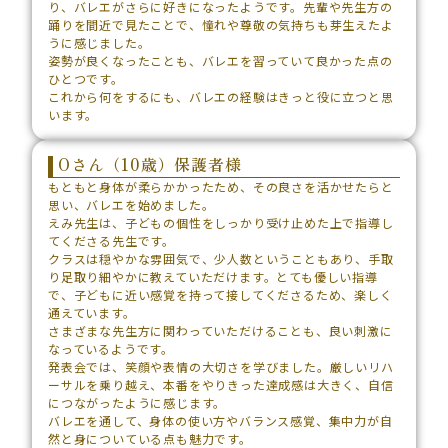
り、バレエがさらに好きになったようです。先輩や先生方の
踊りを間近で見たことで、憧れや尊敬の気持ちも芽生えたよ
うに感じました。
姿勢が良くなったことも、バレエを習っていて良かった点の
ひとつです。
これから何をするにも、バレエの経験はきっと役に立つと思
います。
Oさん（10歳）保護者様
もともと身体が柔らかかったため、その良さを活かせたらと
思い、バレエを始めました。
えみ先生は、子どもの個性をしっかり受け止めた上で指導し
てくださる先生です。
クラスは穏やかな雰囲気で、少人数ということもあり、手取
り足取り細やかに教えていただけます。とても優しい指導
で、子どもに近い感覚を持って接してくださるため、楽しく
通えています。
さまざまな先生方に関わっていただけることも、良い刺激に
なっているようです。
発表会では、笑顔や表情の大切さを学びました。厳しいリハ
ーサルを乗り越え、本番をやりきった達成感は大きく、自信
につながったように感じます。
バレエを通して、身体の使い方やバランス感覚、集中力が自
然と身についている点も魅力です。