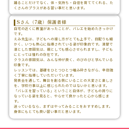
踊ることだけでなく、体・気持ち・自信を育ててくれる、た
くさんのプラスがある習い事だと思います。
Sさん（7歳）保護者様
自宅の近くに教室があったことが、バレエを始めたきっかけ
です。
えみ先生は、子どもへの接し方がとても上手で、目配りも細
かく、いつも熱心に指導されている姿が印象的です。清楚で
凛とした雰囲気は、親としても感心させられますし、子ども
にとっては憧れの存在です。
クラスの雰囲気は、みんな仲が良く、のびのびと学んでいる
印象です。
レッスンでは、基礎をひとつひとつ噛み砕きながら、辛抱強
く丁寧に指導していただいています。
発表会を通して、舞台を創る側にいることの大変さと楽しさ
を、学校行事以上に感じられたのではないかと思います。
「バレエを習っている」ということ自体が、子どもの誇りに
なっている姿を見ると、やらせて良かったと心から感じま
す。
迷っているなら、まずはやってみることをおすすめします。
身体にもとても良い習い事だと思います。