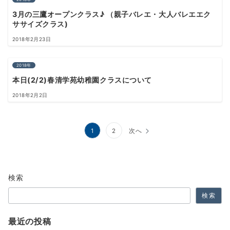
3月の三鷹オープンクラス♪ （親子バレエ・大人バレエエク
ササイズクラス)
2018年2月23日
2018年
本日(2/2)春清学苑幼稚園クラスについて
2018年2月2日
投
1
2
次へ
稿
の
検索
ペ
検索
ー
ジ
最近の投稿