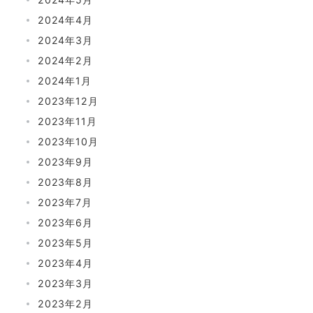
2024年4月
2024年3月
2024年2月
2024年1月
2023年12月
2023年11月
2023年10月
2023年9月
2023年8月
2023年7月
2023年6月
2023年5月
2023年4月
2023年3月
2023年2月