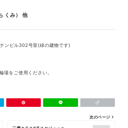
 くみ） 他
ナンビル302号室(緑の建物です)
輪場をご使用ください。
次のページ