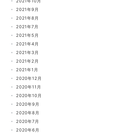
2021年10月
2021年9月
2021年8月
2021年7月
2021年5月
2021年4月
2021年3月
2021年2月
2021年1月
2020年12月
2020年11月
2020年10月
2020年9月
2020年8月
2020年7月
2020年6月