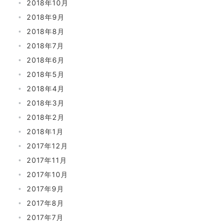
2018年10月
2018年9月
2018年8月
2018年7月
2018年6月
2018年5月
2018年4月
2018年3月
2018年2月
2018年1月
2017年12月
2017年11月
2017年10月
2017年9月
2017年8月
2017年7月