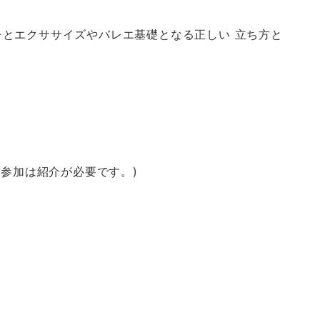
とエクササイズやバレエ基礎となる正しい 立ち方と
ご参加は紹介が必要です。)