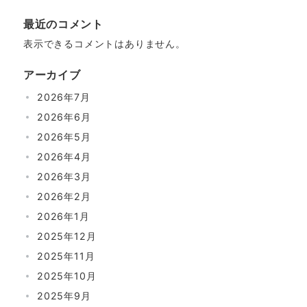
最近のコメント
表示できるコメントはありません。
アーカイブ
2026年7月
2026年6月
2026年5月
2026年4月
2026年3月
2026年2月
2026年1月
2025年12月
2025年11月
2025年10月
2025年9月