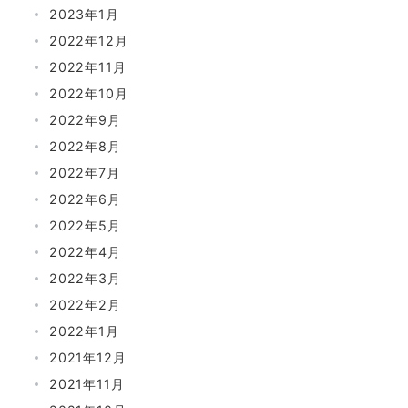
2023年1月
2022年12月
2022年11月
2022年10月
2022年9月
2022年8月
2022年7月
2022年6月
2022年5月
2022年4月
2022年3月
2022年2月
2022年1月
2021年12月
2021年11月