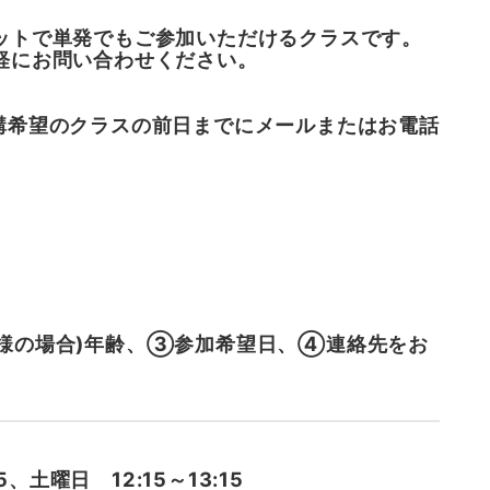
ットで単発でもご参加いただけるクラスです。
軽にお問い合わせください。
講希望のクラスの前日までにメールまたはお電話
様の場合)年齢、③参加希望日、④連絡先をお
、土曜日 12:15～13:15