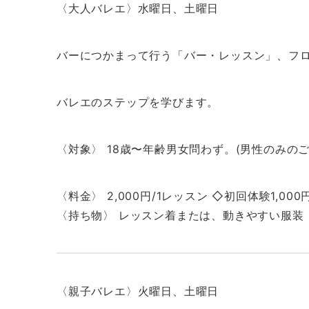
〈大人バレエ〉水曜日、土曜日
バーにつかまって行う「バー・レッスン」、フ
バレエのステップを学びます。
〈対象〉 18歳〜年齢男女問わず。(男性のみの
〈料金〉 2,000円/1レッスン ◇初回体験1,000
〈持ち物〉 レッスン着または、動きやすい服装
〈親子バレエ〉火曜日、土曜日